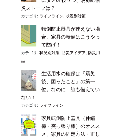
にダメor 役立つ、お勧め防
災ストーブは？
カテゴリ:
ライフライン
,
状況別対策
転倒防止器具が使えない場
合、家具の転倒はこうやっ
て防げ！
カテゴリ:
状況別対策
,
防災アイデア
,
防災用
品
生活用水の確保は『震災
後、困ったこと』の第一
位。なのに、誰も備えてい
ない！
カテゴリ:
ライフライン
家具転倒防止器具（伸縮
棒・突っ張り棒）のオスス
メ、家具の固定方法・正し