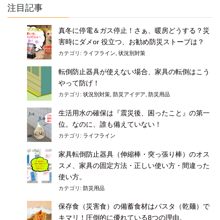
注目記事
真冬に停電＆ガス停止！さぁ、暖房どうする？災
害時にダメor 役立つ、お勧め防災ストーブは？
カテゴリ:
ライフライン
,
状況別対策
転倒防止器具が使えない場合、家具の転倒はこう
やって防げ！
カテゴリ:
状況別対策
,
防災アイデア
,
防災用品
生活用水の確保は『震災後、困ったこと』の第一
位。なのに、誰も備えていない！
カテゴリ:
ライフライン
家具転倒防止器具（伸縮棒・突っ張り棒）のオス
スメ、家具の固定方法・正しい使い方・間違った
使い方。
カテゴリ:
防災用品
保存食（災害食）の備蓄食材はパスタ（乾麺）で
キマリ！圧倒的に優れている8つの理由。