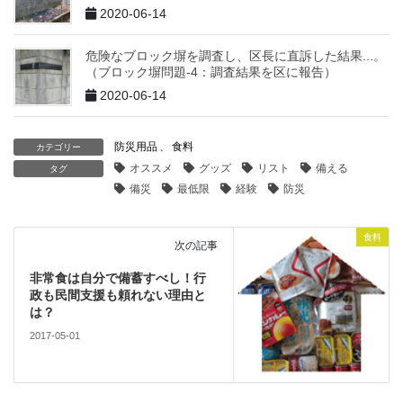
2020-06-14
危険なブロック塀を調査し、区長に直訴した結果...。
（ブロック塀問題-4：調査結果を区に報告）
2020-06-14
防災用品
、
食料
カテゴリー
オススメ
グッズ
リスト
備える
タグ
備災
最低限
経験
防災
食料
次の記事
非常食は自分で備蓄すべし！行
政も民間支援も頼れない理由と
は？
2017-05-01