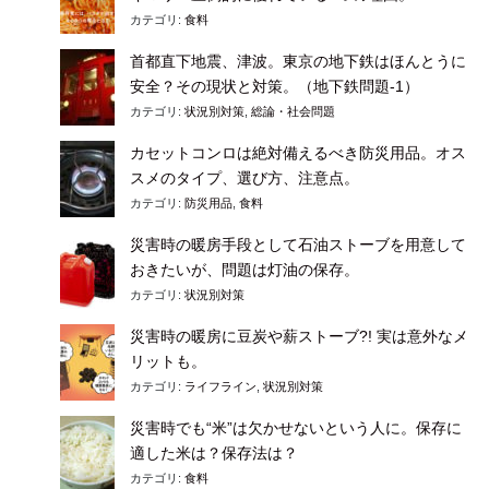
カテゴリ:
食料
首都直下地震、津波。東京の地下鉄はほんとうに
安全？その現状と対策。（地下鉄問題-1）
カテゴリ:
状況別対策
,
総論・社会問題
カセットコンロは絶対備えるべき防災用品。オス
スメのタイプ、選び方、注意点。
カテゴリ:
防災用品
,
食料
災害時の暖房手段として石油ストーブを用意して
おきたいが、問題は灯油の保存。
カテゴリ:
状況別対策
災害時の暖房に豆炭や薪ストーブ?! 実は意外なメ
リットも。
カテゴリ:
ライフライン
,
状況別対策
災害時でも“米”は欠かせないという人に。保存に
適した米は？保存法は？
カテゴリ:
食料