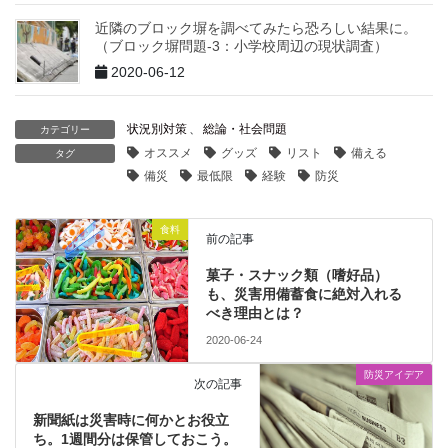
近隣のブロック塀を調べてみたら恐ろしい結果に。
（ブロック塀問題-3：小学校周辺の現状調査）
2020-06-12
状況別対策
、
総論・社会問題
カテゴリー
オススメ
グッズ
リスト
備える
タグ
備災
最低限
経験
防災
食料
前の記事
菓子・スナック類（嗜好品）
も、災害用備蓄食に絶対入れる
べき理由とは？
2020-06-24
防災アイデア
次の記事
新聞紙は災害時に何かとお役立
ち。1週間分は保管しておこう。