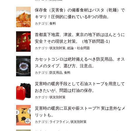
保存食（災害食）の備蓄食材はパスタ（乾麺）で
キマリ！圧倒的に優れている8つの理由。
カテゴリ:
食料
首都直下地震、津波。東京の地下鉄はほんとうに
安全？その現状と対策。（地下鉄問題-1）
カテゴリ:
状況別対策
,
総論・社会問題
カセットコンロは絶対備えるべき防災用品。オス
スメのタイプ、選び方、注意点。
カテゴリ:
防災用品
,
食料
災害時の暖房手段として石油ストーブを用意して
おきたいが、問題は灯油の保存。
カテゴリ:
状況別対策
災害時の暖房に豆炭や薪ストーブ?! 実は意外なメ
リットも。
カテゴリ:
ライフライン
,
状況別対策