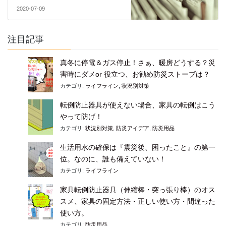
2020-07-09
注目記事
真冬に停電＆ガス停止！さぁ、暖房どうする？災
害時にダメor 役立つ、お勧め防災ストーブは？
カテゴリ:
ライフライン
,
状況別対策
転倒防止器具が使えない場合、家具の転倒はこう
やって防げ！
カテゴリ:
状況別対策
,
防災アイデア
,
防災用品
生活用水の確保は『震災後、困ったこと』の第一
位。なのに、誰も備えていない！
カテゴリ:
ライフライン
家具転倒防止器具（伸縮棒・突っ張り棒）のオス
スメ、家具の固定方法・正しい使い方・間違った
使い方。
カテゴリ:
防災用品