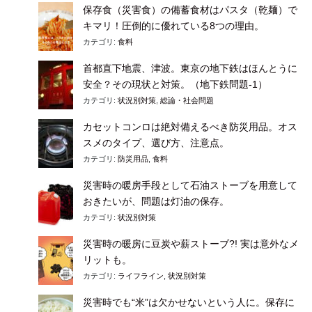
保存食（災害食）の備蓄食材はパスタ（乾麺）で
キマリ！圧倒的に優れている8つの理由。
カテゴリ:
食料
首都直下地震、津波。東京の地下鉄はほんとうに
安全？その現状と対策。（地下鉄問題-1）
カテゴリ:
状況別対策
,
総論・社会問題
カセットコンロは絶対備えるべき防災用品。オス
スメのタイプ、選び方、注意点。
カテゴリ:
防災用品
,
食料
災害時の暖房手段として石油ストーブを用意して
おきたいが、問題は灯油の保存。
カテゴリ:
状況別対策
災害時の暖房に豆炭や薪ストーブ?! 実は意外なメ
リットも。
カテゴリ:
ライフライン
,
状況別対策
災害時でも“米”は欠かせないという人に。保存に