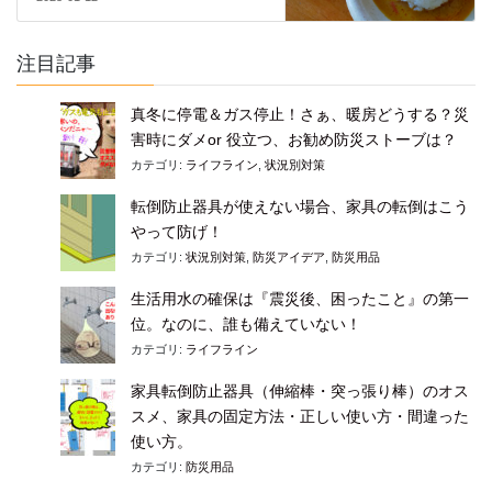
注目記事
真冬に停電＆ガス停止！さぁ、暖房どうする？災
害時にダメor 役立つ、お勧め防災ストーブは？
カテゴリ:
ライフライン
,
状況別対策
転倒防止器具が使えない場合、家具の転倒はこう
やって防げ！
カテゴリ:
状況別対策
,
防災アイデア
,
防災用品
生活用水の確保は『震災後、困ったこと』の第一
位。なのに、誰も備えていない！
カテゴリ:
ライフライン
家具転倒防止器具（伸縮棒・突っ張り棒）のオス
スメ、家具の固定方法・正しい使い方・間違った
使い方。
カテゴリ:
防災用品