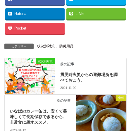
Hatena
LINE
Pocket
状況別対策
、
防災用品
カテゴリー
状況別対策
前の記事
震災時火災からの避難場所を調
べておこう。
2021-11-09
食料
次の記事
いなばのカレー缶は、安くて美
味しくて長期保存できるから、
非常食に超オススメ。
2023-01-12